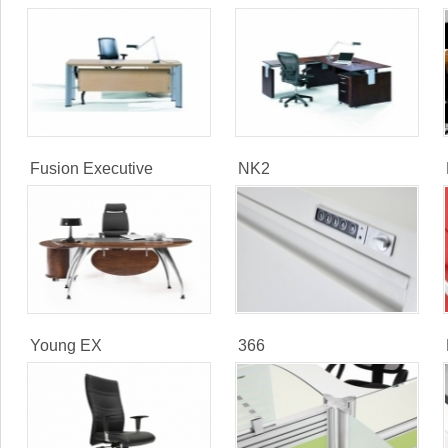
Fusion Executive
NK2
Young EX
366