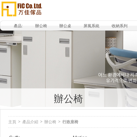
產品:
辦公椅
辦公桌
屏風系統
收納系列
辦公椅
>
>
>
主頁
產品介紹
辦公椅
行政座椅