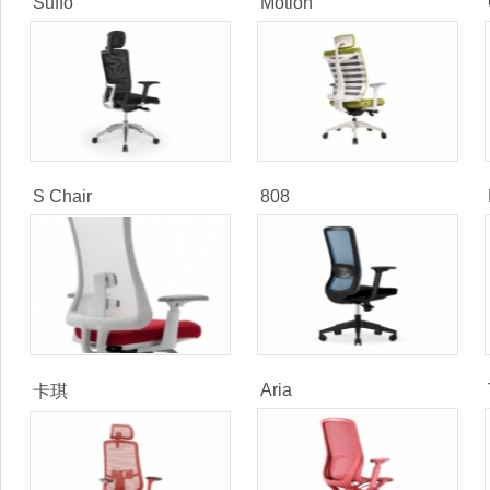
Suffo
Motion
S Chair
808
Aria
卡琪